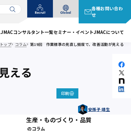
各種お問い合わ
Recruit
Global
せ
ム
JMACコンサルタント一覧
セミナー・イベント
JMACについて
トップ
コラム
第19回 作業標準の見直し頻度で、改善活動が見える
見える
印刷
安孫子 靖生
生産・ものづくり・品質
のコラム