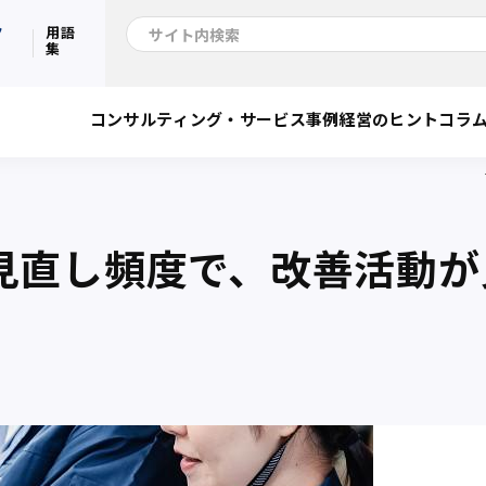
ク
用語
集
コンサルティング・サービス
事例
経営のヒント
コラ
見直し頻度で、改善活動が