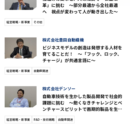
革」に挑む ～部分最適から全社最適
へ 視点が変わって人が動き出した～
経営戦略・新事業
その他
株式会社豊田自動織機
ビジネスモデルの創造は発想する人材を
育てることだ！ ～「フック、ロック、
チャージ」が共通言語に～
経営戦略・新事業
自動車関連
株式会社デンソー
自動車技術を生かした製品開発で社会的
課題に挑む ～飽くなきチャレンジとベ
ンチャースピリットで画期的製品を生み
出す～
経営戦略・新事業
R&D・技術戦略
自動車関連