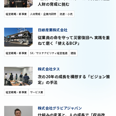
人財の育成に挑む
経営戦略・新事業
人材育成・企業内研修
流通・小売
日綜産業株式会社
従業員の命を守って災害復旧へ 実践を重
ねて磨く「使えるBCP」
経営戦略・新事業
SX／サステナビリティ経営推進
建設
株式会社タス
次の20年の成長を構想する「ビジョン策
定」の手法
経営戦略・新事業
サービス業
株式会社グラビアジャパン
仕組みの変革と、人の成長で「収益改