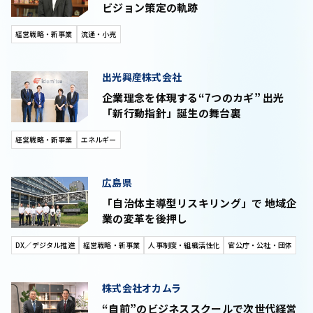
ビジョン策定の軌跡
経営戦略・新事業
流通・小売
出光興産株式会社
企業理念を体現する“7つのカギ” 出光
「新行動指針」誕生の舞台裏
経営戦略・新事業
エネルギー
広島県
「自治体主導型リスキリング」で 地域企
業の変革を後押し
DX／デジタル推進
経営戦略・新事業
人事制度・組織活性化
官公庁・公社・団体
株式会社オカムラ
“自前”のビジネススクールで次世代経営