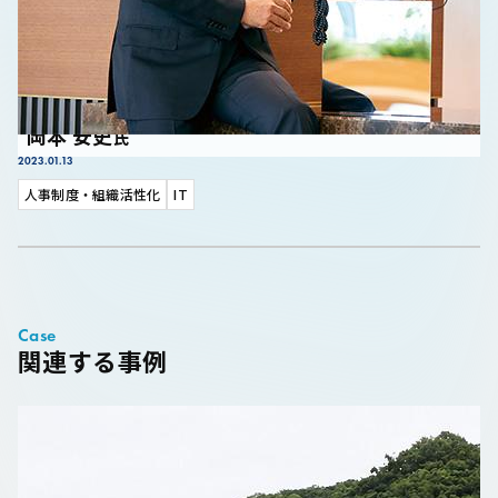
TIS株式会社
代表取締役社長
岡本 安史
氏
2023.01.13
「顧客志向」から「仲間力」へ。 人材重視型経営で見据える未来
人事制度・組織活性化
IT
Case
関連する事例