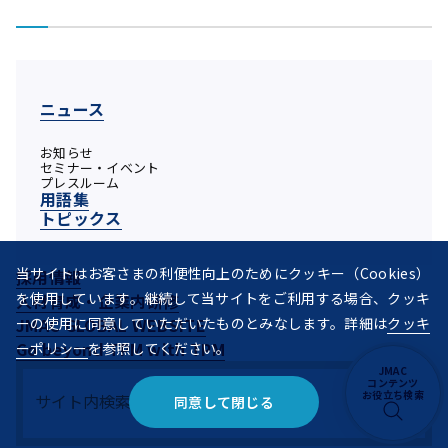
ニュース
お知らせ
セミナー・イベント
プレスルーム
用語集
トピックス
当サイトはお客さまの利便性向上のためにクッキー（Cookies）
採用情報
を使用しています。継続して当サイトをご利用する場合、クッキ
人材育成・企業内研修
ーの使用に同意していただいたものとみなします。詳細は
クッキ
JMAC GLOBAL WEBSITE
Go beyond TPM with TPM
ーポリシー
を参照してください。
JMAC
コンテンツ
お役立ち検索
同意して閉じる