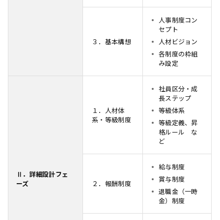
人事制度コン
セプト
３．基本構想
人材ビジョン
各制度の枠組
み設定
社員区分・成
長ステップ
１．人材体
等級体系
系・等級制度
等級定義、昇
格ルール な
ど
給与制度
Ⅱ．詳細設計フェ
賞与制度
ーズ
２．報酬制度
退職金（一時
金）制度