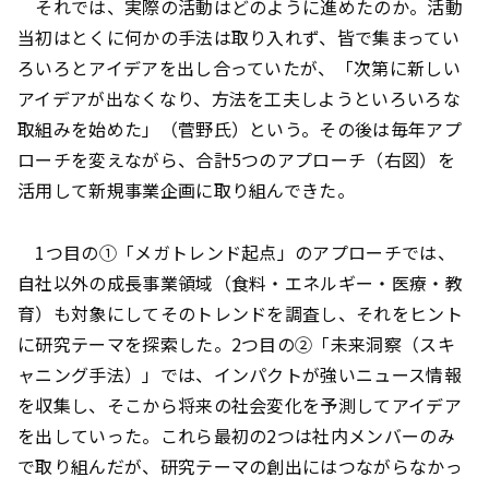
それでは、実際の活動はどのように進めたのか。活動
当初はとくに何かの手法は取り入れず、皆で集まってい
ろいろとアイデアを出し合っていたが、「次第に新しい
アイデアが出なくなり、方法を工夫しようといろいろな
取組みを始めた」（菅野氏）という。その後は毎年アプ
ローチを変えながら、合計5つのアプローチ（右図）を
活用して新規事業企画に取り組んできた。
1つ目の①「メガトレンド起点」のアプローチでは、
自社以外の成長事業領域（食料・エネルギー・医療・教
育）も対象にしてそのトレンドを調査し、それをヒント
に研究テーマを探索した。2つ目の②「未来洞察（スキ
ャニング手法）」では、インパクトが強いニュース情報
を収集し、そこから将来の社会変化を予測してアイデア
を出していった。これら最初の2つは社内メンバーのみ
で取り組んだが、研究テーマの創出にはつながらなかっ