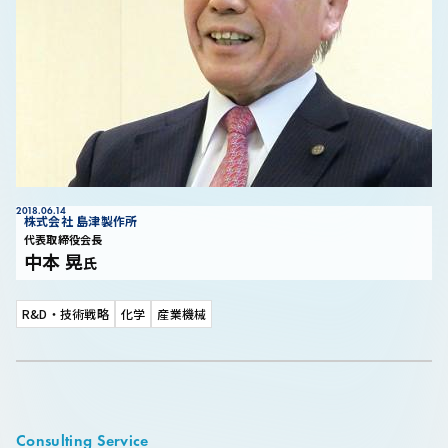
2018.06.14
株式会社 島津製作所
「諦めない心」が世界初を生み出す
代表取締役会長
イノベーションあるところにチャレンジの歴史あり
中本 晃
氏
R&D・技術戦略
化学
産業機械
Consulting Service