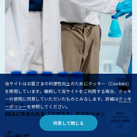
当サイトはお客さまの利便性向上のためにクッキー（Cookies）
を使用しています。継続して当サイトをご利用する場合、クッキ
ーの使用に同意していただいたものとみなします。詳細は
クッキ
2026.04.02
ーポリシー
を参照してください。
R&Dに求められる「ワクワク」のマネジメント ～ワクワ
JMAC
コンテンツ
お役立ち検索
同意して閉じる
盛田 悠平