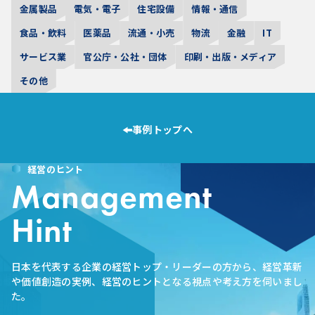
金属製品
電気・電子
住宅設備
情報・通信
食品・飲料
医薬品
流通・小売
物流
金融
IT
サービス業
官公庁・公社・団体
印刷・出版・メディア
その他
事例トップへ
経営のヒント
Management
Hint
日本を代表する企業の経営トップ・リーダーの方から、経営革新
や価値創造の実例、経営のヒントとなる視点や考え方を伺いまし
た。