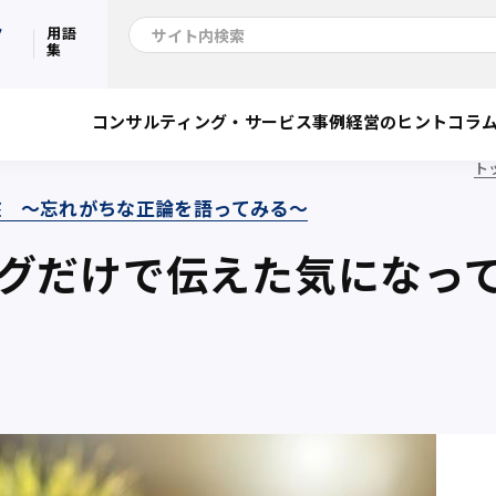
ク
用語
集
コンサルティング・サービス
事例
経営のヒント
コラ
ト
盤 〜忘れがちな正論を語ってみる〜
ングだけで伝えた気になっ