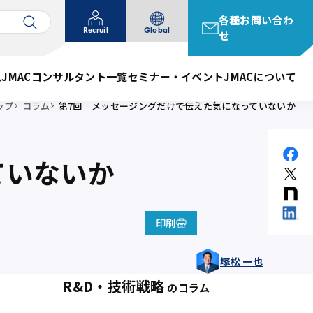
各種お問い合わ
Recruit
Global
せ
ム
JMACコンサルタント一覧
セミナー・イベント
JMACについて
ップ
コラム
第7回 メッセージングだけで伝えた気になっていないか
ていないか
印刷
塚松 一也
R&D・技術戦略
のコラム