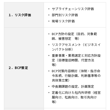
サプライチェーンリスク評価
１．リスク評価
部門別リスク評価
現場リスク評価
BCP方針の設定（目的、対象範
囲、被害想定 等）
リスクアセスメント（ビジネスイ
ンパクト分析）
重要事業・業務選定と対応方針設
定（目標復旧時間、代替方法
等）
２．BCP策定
BCP対策内容検討（体制・指示命
令系統、行動計画、判断基準等の
具体策立案）
中長期課題の設定、計画策定
定着化に向けた社内外研修（経営
層向け、社員向け、取引先向け
等）