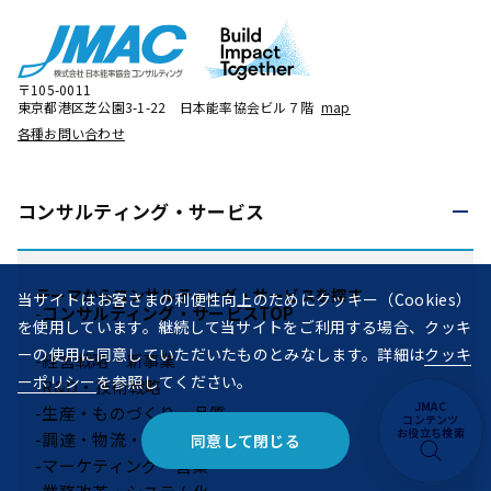
〒105-0011
東京都港区芝公園3-1-22 日本能率協会ビル７階
map
各種お問い合わせ
コンサルティング・
サービス
テーマからコンサルティング・サービスを探す
当サイトはお客さまの利便性向上のためにクッキー（Cookies）
コンサルティング・サービスTOP
を使用しています。継続して当サイトをご利用する場合、クッキ
ーの使用に同意していただいたものとみなします。詳細は
クッキ
経営戦略・新事業
ーポリシー
を参照してください。
R&D・技術戦略
JMAC
生産・ものづくり・品質
コンテンツ
お役立ち検索
調達・物流・SCM
同意して閉じる
マーケティング・営業