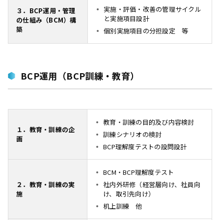
実施・評価・改善の管理サイクル
３．BCP運用・管理
と実施項目設計
の仕組み（BCM）構
築
個別実施項目の分担設定 等
BCP運用（BCP訓練・教育）
教育・訓練の目的及び内容検討
１．教育・訓練の企
訓練シナリオの検討
画
BCP理解度テストの設問設計
BCM・BCP理解度テスト
２．教育・訓練の実
社内外研修（経営層向け、社員向
施
け、取引先向け）
机上訓練 他