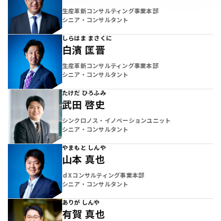
生産革新コンサルティング事業本部
シニア・コンサルタント
しらはま まさくに
白濱 匡晋
生産革新コンサルティング事業本部
シニア・コンサルタント
たけだ ひろふみ
武田 啓史
シンクロノス・イノベーションユニット
シニア・コンサルタント
やまもと しんや
山本 真也
ｄXコンサルティング事業本部
シニア・コンサルタント
ありが しんや
有賀 真也