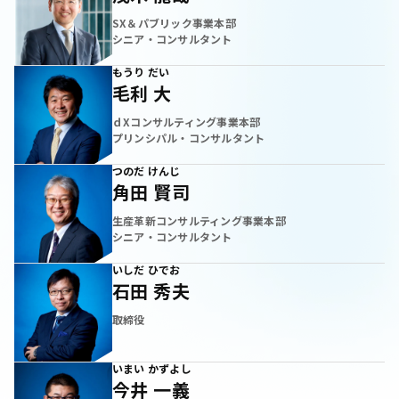
SX＆パブリック事業本部
シニア・コンサルタント
もうり だい
毛利 大
ｄXコンサルティング事業本部
プリンシパル・コンサルタント
つのだ けんじ
角田 賢司
生産革新コンサルティング事業本部
シニア・コンサルタント
いしだ ひでお
石田 秀夫
取締役
いまい かずよし
今井 一義