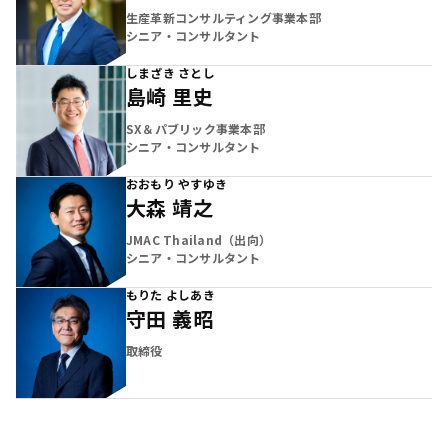
生産革新コンサルティング事業本部
シニア・コンサルタント
しまざき さとし
島崎 里史
SX＆パブリック事業本部
シニア・コンサルタント
おおもり やすゆき
大森 靖之
JMAC Thailand（出向）
シニア・コンサルタント
もりた よしあき
守田 義昭
取締役