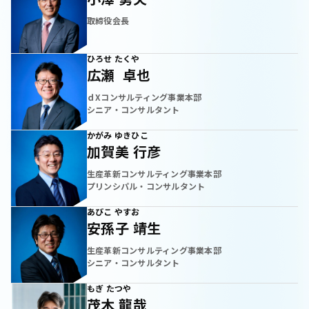
取締役会長
ひろせ たくや
広瀬 卓也
ｄXコンサルティング事業本部
シニア・コンサルタント
かがみ ゆきひこ
加賀美 行彦
生産革新コンサルティング事業本部
プリンシパル・コンサルタント
あびこ やすお
安孫子 靖生
生産革新コンサルティング事業本部
シニア・コンサルタント
もぎ たつや
茂木 龍哉