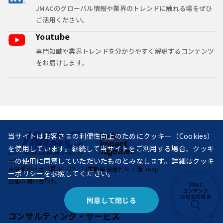
JMACのグローバル情報や業界のトレンドに触れる場をぜひ
ご活用ください。
Youtube
専門知識や業界トレンドを分かりやすく解説するコンテンツ
をお届けします。
当サイトはお客さまの利便性向上のためにクッキー（Cookies）
を使用しています。継続して当サイトをご利用する場合、クッキ
ーの使用に同意していただいたものとみなします。詳細は
クッキ
〒105-0011
東京都港区芝公園3-1-22 日本能率協会ビル７階
map
ーポリシー
を参照してください。
各種お問い合わせ
JMAC
コンテンツ
お役立ち検索
同意して閉じる
コンサルティング・
サービス