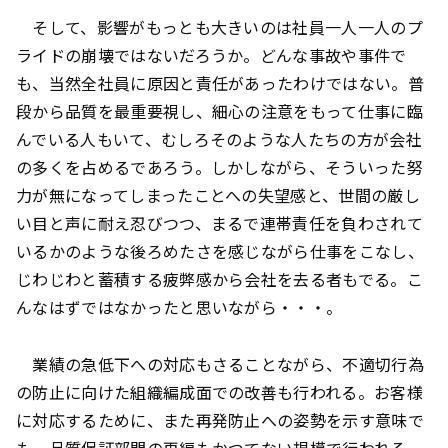
そして、影響がもっとも大きいのは社員一人一人のプ
ライドの崩壊ではないだろうか。どんな事故や事件で
も、当然全社員に原因と責任があったわけではない。普
段から品質を最重要視し、細心の注意をもって仕事に臨
んでいる人もいて、むしろそのような人たちの方が会社
の多くを占めるであろう。しかしながら、そういった努
力が無になってしまったことへの失望感と、世間の厳し
い目と声に耐え忍びつつ、まるで連帯責任を負わされて
いるかのような後ろめたさを感じながら仕事をこなし、
じわじわと蓄積する疲弊感から会社を去る者もでる。こ
んなはずではなかったと思いながら・・・。
業績の急低下への対応もさることながら、不適切行為
の防止に向けた組織編成面での改善も行われる。お客様
に対応するために、また再発防止への姿勢を示す意味で
も、品質保証部門の再編もかつてない規模で行われる。