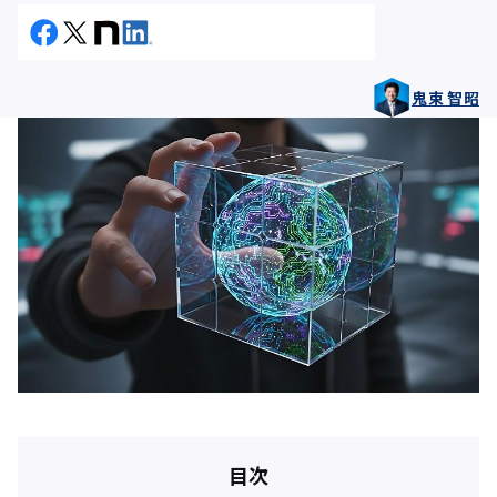
鬼束 智昭
目次