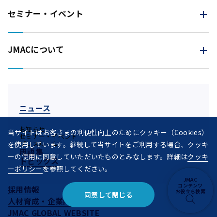
セミナー・イベント
JMACについて
ニュース
お知らせ
当サイトはお客さまの利便性向上のためにクッキー（Cookies）
セミナー・イベント
プレスルーム
を使用しています。継続して当サイトをご利用する場合、クッキ
用語集
ーの使用に同意していただいたものとみなします。詳細は
クッキ
トピックス
ーポリシー
を参照してください。
JMAC
コンテンツ
採用情報
お役立ち検索
同意して閉じる
人材育成・企業内研修
JMAC GLOBAL WEBSITE