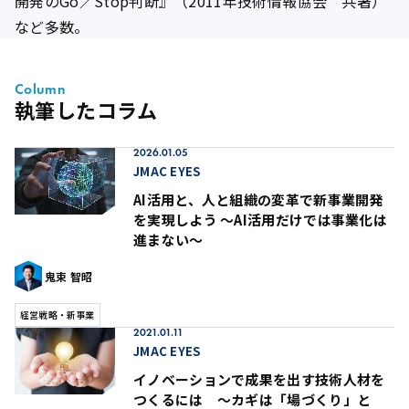
開発のGo／Stop判断』（2011年技術情報協会 共著）
など多数。
Column
執筆したコラム
2026.01.05
JMAC EYES
AI活用と、人と組織の変革で新事業開発
を実現しよう ～AI活用だけでは事業化は
進まない～
鬼束 智昭
経営戦略・新事業
2021.01.11
JMAC EYES
イノベーションで成果を出す技術人材を
つくるには 〜カギは「場づくり」と