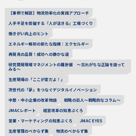
【事例で解説】物流効率化の実践アプローチ
人手不足を突破する『人が活きる』工場づくり
働きがい向上のヒント
エネルギー解析の新たな指標：エクセルギー
再発見の品質！成功への静かな道
研究開発現場マネジメントの羅針盤 〜忘れがちな正論を語って
みる〜
生産現場の「ここが変だよ！」
次世代の「夢」をつなぐデジタルイノベーション
中堅・中小企業の改革物語
戦略の巨人～戦略的なコラム～
JMACレポート
経営改革の知恵ぶくろ
営業・マーケティングの知恵ぶくろ
JMAC EYES
生産管理のべからず集
物流のべからず集