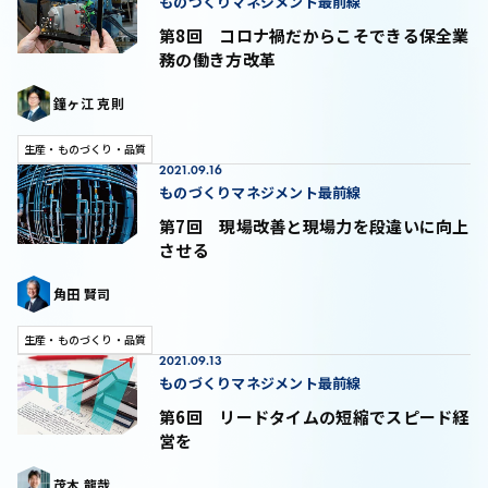
ものづくりマネジメント最前線
第8回 コロナ禍だからこそできる保全業
務の働き方改革
鐘ヶ江 克則
生産・ものづくり・品質
2021.09.16
ものづくりマネジメント最前線
第7回 現場改善と現場力を段違いに向上
させる
角田 賢司
生産・ものづくり・品質
2021.09.13
ものづくりマネジメント最前線
第6回 リードタイムの短縮でスピード経
営を
茂木 龍哉