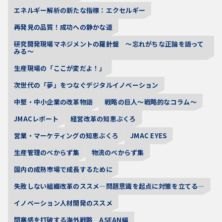
エネルギー解析の新たな指標：エクセルギー
再発見の品質！成功への静かな道
研究開発現場マネジメントの羅針盤 〜忘れがちな正論を語って
みる〜
生産現場の「ここが変だよ！」
次世代の「夢」をつなぐデジタルイノベーション
中堅・中小企業の改革物語
戦略の巨人～戦略的なコラム～
JMACレポート
経営改革の知恵ぶくろ
営業・マーケティングの知恵ぶくろ
JMAC EYES
生産管理のべからず集
物流のべからず集
国内の成熟市場で成長するために
失敗しない組織改革のススメ―問題意識を起点に対策を立てる―
イノベーション人材開発のススメ
閉塞感を打破する海外戦略 ASEAN編