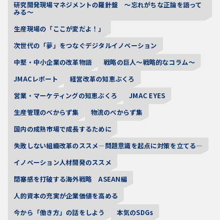
研究開発現場マネジメントの羅針盤 〜忘れがちな正論を語って
みる〜
生産現場の「ここが変だよ！」
次世代の「夢」をつなぐデジタルイノベーション
中堅・中小企業の改革物語
戦略の巨人～戦略的なコラム～
JMACレポート
経営改革の知恵ぶくろ
営業・マーケティングの知恵ぶくろ
JMAC EYES
生産管理のべからず集
物流のべからず集
国内の成熟市場で成長するために
失敗しない組織改革のススメ―問題意識を起点に対策を立てる―
イノベーション人材開発のススメ
閉塞感を打破する海外戦略 ASEAN編
人的資本の充実が企業価値を高める
今から「働き方」の話をしよう
本気のSDGs