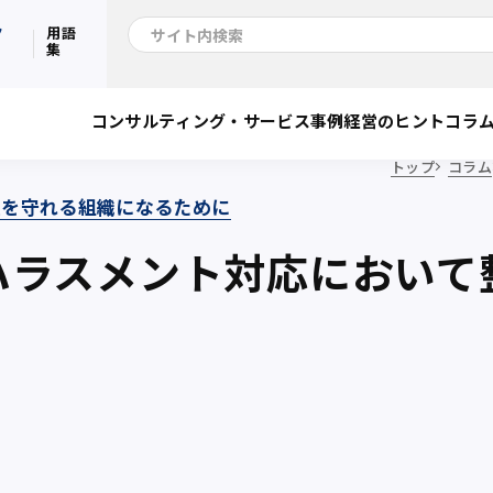
ク
用語
集
コンサルティング・サービス
事例
経営のヒント
コラ
トップ
コラム
員を守れる組織になるために
ハラスメント対応において