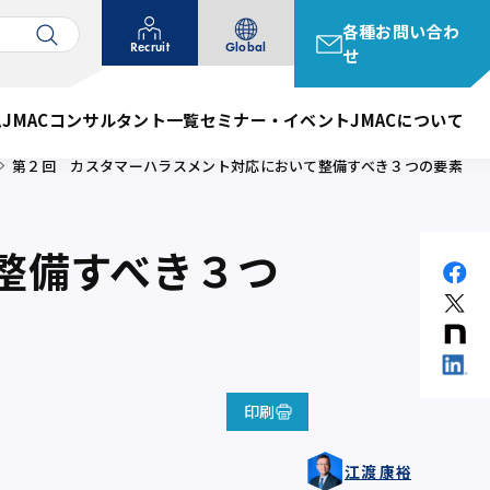
各種お問い合わ
Recruit
Global
せ
ム
JMACコンサルタント一覧
セミナー・イベント
JMACについて
第２回 カスタマーハラスメント対応において整備すべき３つの要素
整備すべき３つ
印刷
江渡 康裕