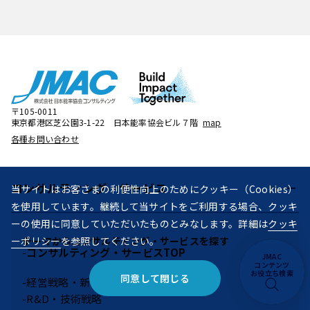
〒105-0011
東京都港区芝公園3-1-22 日本能率協会ビル７階
map
各種お問い合わせ
コンサルティング・
サービス
当サイトはお客さまの利便性向上のためにクッキー（Cookies）
を使用しています。継続して当サイトをご利用する場合、クッキ
ーの使用に同意していただいたものとみなします。詳細は
クッキ
ーポリシー
を参照してください。
テーマからコンサルティング・サービスを探す
コンサルティング・サービスTOP
JMAC
コンテンツ
お役立ち検索
同意して閉じる
経営戦略・新事業
R&D・技術戦略