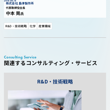
2018.06.14
株式会社 島津製作所
「諦めない心」が世界初を生み出す
代表取締役会長
イノベーションあるところにチャレンジの歴史あり
中本 晃
氏
R&D・技術戦略
化学
産業機械
Consulting Service
関連するコンサルティング・サービス
R&D・技術戦略