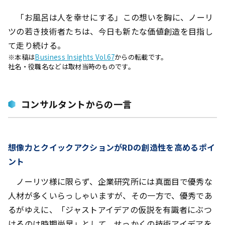
「お風呂は人を幸せにする」――この想いを胸に、ノーリ
ツの若き技術者たちは、今日も新たな価値創造を目指し
て走り続ける。
※本稿は
Business Insights Vol.67
からの転載です。
社名・役職名などは取材当時のものです。
コンサルタントからの一言
想像力とクイックアクションがRDの創造性を高めるポイ
ント
ノーリツ様に限らず、企業研究所には真面目で優秀な
人材が多くいらっしゃいますが、その一方で、優秀であ
るがゆえに、「ジャストアイデアの仮説を有識者にぶつ
けるのは時期尚早」として、せっかくの技術アイデアを