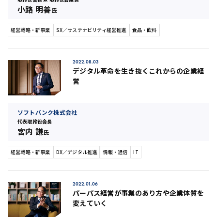
小路 明善
氏
経営戦略・新事業
SX／サステナビリティ経営推進
食品・飲料
2022.08.03
デジタル革命を生き抜くこれからの企業経
営
ソフトバンク株式会社
代表取締役会長
宮内 謙
氏
経営戦略・新事業
DX／デジタル推進
情報・通信
IT
2022.01.06
パーパス経営が事業のあり方や企業体質を
変えていく