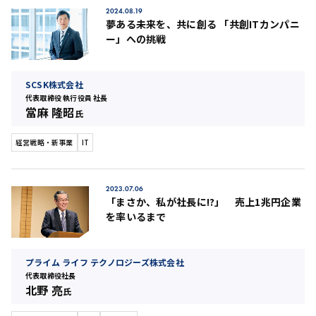
2024.08.19
夢ある未来を、共に創る 「共創ITカンパニ
ー」への挑戦
SCSK株式会社
代表取締役 執行役員 社⻑
當麻 隆昭
氏
経営戦略・新事業
IT
2023.07.06
「まさか、私が社長に!?」 売上1兆円企業
を率いるまで
プライム ライフ テクノロジーズ株式会社
代表取締役社長
北野 亮
氏