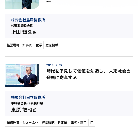
株式会社島津製作所
代表取締役会長
上田 輝久
氏
経営戦略・新事業
化学
産業機械
2024.12.09
時代を予見して価値を創造し、 未来社会の
発展に寄与する
株式会社日立製作所
取締役会長 代表執行役
東原 敏昭
氏
業務改革・システム化
経営戦略・新事業
電気・電子
IT