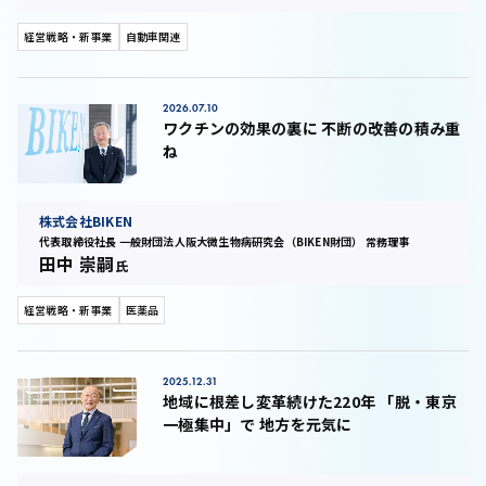
経営戦略・新事業
自動車関連
2026.07.10
ワクチンの効果の裏に 不断の改善の積み重
ね
株式会社BIKEN
代表取締役社長 一般財団法人阪大微生物病研究会（BIKEN財団） 常務理事
田中 崇嗣
氏
経営戦略・新事業
医薬品
2025.12.31
地域に根差し変革続けた220年 「脱・東京
一極集中」で 地方を元気に