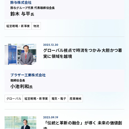
鈴与株式会社
鈴与グループ代表 代表取締役会長
鈴木 与平
氏
経営戦略・新事業
物流
2025.12.30
グローバル視点で時流をつかみ 大胆かつ着
実に領域を越境
ブラザー工業株式会社
取締役会長
小池利和
氏
グローバル
経営戦略・新事業
電気・電子
産業機械
2025.09.19
「伝統と革新の融合」が導く 未来の価値創
造