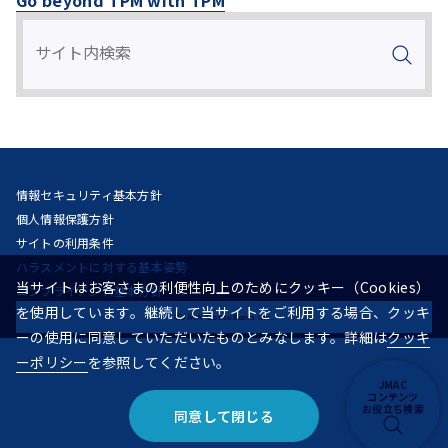
Go beyond TPM with TPM
情報セキュリティ基本方針
個人情報保護方針
サイトの利用条件
ハラスメントに対する基本姿勢
当サイトはお客さまの利便性向上のためにクッキー（Cookies）
コンプライアンス基本方針
を使用しています。継続して当サイトをご利用する場合、クッキ
©JMA Consultants Inc.
ーの使用に同意していただいたものとみなします。詳細は
クッキ
ーポリシー
を参照してください。
JMAC
コンテンツ
お役立ち検索
同意して閉じる