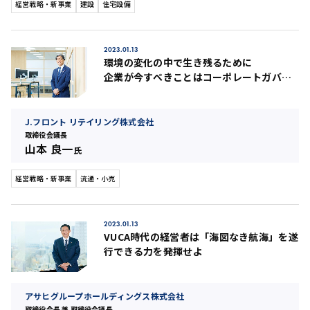
経営戦略・新事業
建設
住宅設備
2023.01.13
環境の変化の中で生き残るために
企業が今すべきことはコーポレートガバナ
ンス改革
J.フロント リテイリング株式会社
取締役会議長
山本 良一
氏
経営戦略・新事業
流通・小売
2023.01.13
VUCA時代の経営者は「海図なき航海」を遂
行できる力を発揮せよ
アサヒグループホールディングス株式会社
取締役会長 兼 取締役会議長