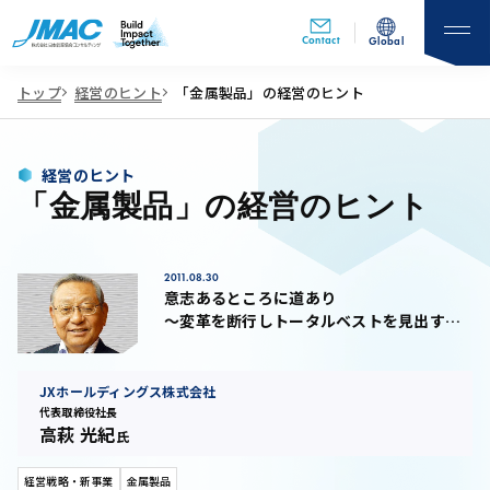
Contact
Global
トップ
経営のヒント
「金属製品」の経営のヒント
経営のヒント
「金属製品」の経営のヒント
2011.08.30
意志あるところに道あり
～変革を断行しトータルベストを見出すた
めに～
JXホールディングス株式会社
代表取締役社長
高萩 光紀
氏
経営戦略・新事業
金属製品