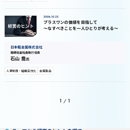
2006.10.25
プラスワンの価値を目指して
～なすべきことを一人ひとりが考える～
日本軽金属株式会社
取締役副社長執行役員
石山 喬
氏
人事制度・組織活性化
金属製品
1
1
/