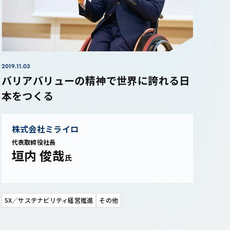
2019.11.03
バリアバリューの精神で世界に誇れる日
本をつくる
株式会社ミライロ
代表取締役社長
垣内 俊哉
氏
SX／サステナビリティ経営推進
その他