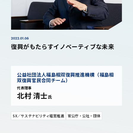
2022.01.06
復興がもたらすイノベーティブな未来
公益社団法人福島相双復興推進機構（福島相
双復興官民合同チーム）
代表理事
北村 清士
氏
SX／サステナビリティ経営推進
官公庁・公社・団体