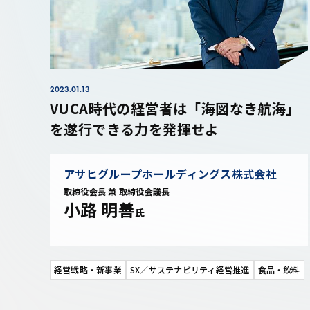
2023.01.13
VUCA時代の経営者は「海図なき航海」
を遂行できる力を発揮せよ
アサヒグループホールディングス株式会社
取締役会長 兼 取締役会議長
小路 明善
氏
経営戦略・新事業
SX／サステナビリティ経営推進
食品・飲料