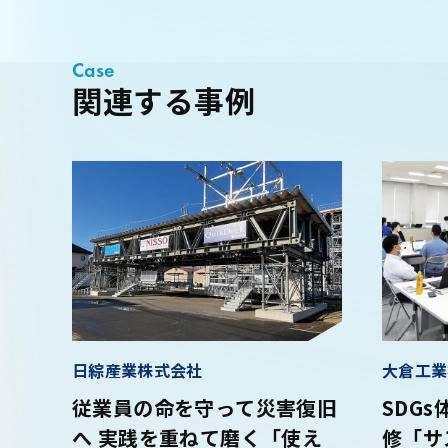
Case
関連する事例
日綜産業株式会社
大倉工業
従業員の命を守って災害復旧
SDG
へ 実践を重ねて磨く「使え
修「サ