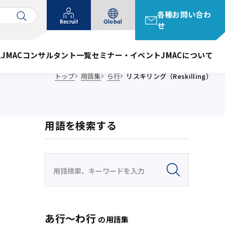
各種お問い合わ
Recruit
Global
せ
ム
JMACコンサルタント一覧
セミナー・イベント
JMACについて
トップ
用語集
ら行
リスキリング（Reskilling）
用語を検索する
あ行〜わ行
の用語集