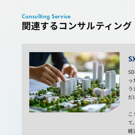
Consulting Service
関連するコンサルティング
S
S
っ
う
だ
こ
て
経