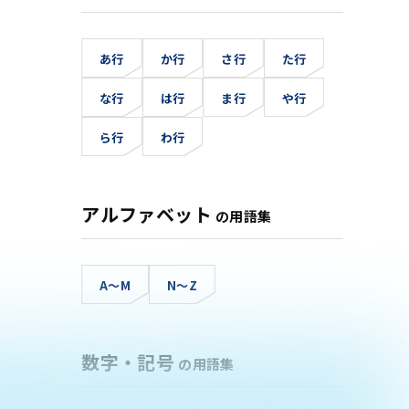
あ行
か行
さ行
た行
な行
は行
ま行
や行
ら行
わ行
アルファベット
の用語集
A～M
N～Z
数字・記号
の用語集