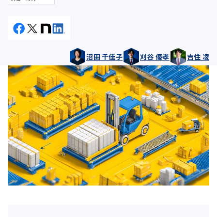
沼田 千佳子
刈谷 優孝
吉住 凌