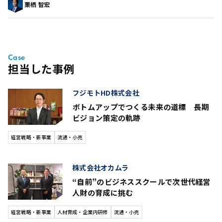
栗栖 智宏
Case
担当した事例
フジモトHD株式会社
ボトムアップでつくる未来の道標 長期
ビジョン策定の軌跡
経営戦略・新事業
流通・小売
株式会社オカムラ
“自前”のビジネススクールで次世代経営
人財の育成に挑む
経営戦略・新事業
人材育成・企業内研修
流通・小売