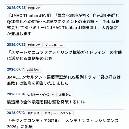
2026.07.23
お知らせ
【JMAC Thailand登壇】「異文化環境が招く"自己流回帰"と
QCD悪化への対策 ～現場マネジメントの実践論～」Tebiki株
式会社 主催セミナーに JMAC Thailand 勝田博明、大森靖之
が登壇します
2026.07.22
お知らせ
プレスルーム
「スマートマニュファクチャリング構築ガイドライン」の実践
に活かせる事例集の公表
2026.07.14
お知らせ
JMACコンサルタント栗栖智宏がTBS系列ドラマ「君の好きは
無敵」の監修を担当いたしました
2026.07.14
セミナー・イベント
お知らせ
製造業の全体最適を阻む壁を突破するには
2026.07.13
お知らせ
セミナー・イベント
「テクノフロンティア2026」「メンテナンス・レジリエンス
2026」に出展