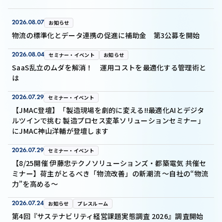
2026.08.07
お知らせ
物流の標準化とデータ連携の促進に補助金 第3公募を開始
2026.08.04
セミナー・イベント
お知らせ
SaaS乱立のムダを解消！ 運用コストを最適化する管理術と
は
2026.07.29
セミナー・イベント
【JMAC登壇】「製造現場を劇的に変える!!最適化AIとデジタ
ルツインで挑む 製造プロセス変革ソリューションセミナー」
にJMAC神山洋輔が登壇します
2026.07.29
セミナー・イベント
【8/25開催 伊藤忠テクノソリューションズ・都築電気 共催セ
ミナー】荷主がとるべき「物流改善」の新潮流 ～自社の“物流
力”を高める～
2026.07.24
お知らせ
プレスルーム
第4回『サステナビリティ経営課題実態調査 2026』調査開始