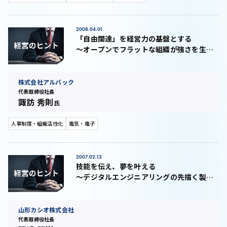
2008.04.01
「自由闊達」を経営力の基盤とする
～オープンでフラットな組織が強さを生み
出す～
株式会社アルバック
代表取締役社長
諏訪 秀則
氏
人事制度・組織活性化
電気・電子
2007.02.13
技能を伝え、夢を叶える
～デジタルエンジニアリングの先描く製造
業の新たなる姿～
山形カシオ株式会社
代表取締役社長