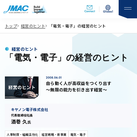
Contact
Global
トップ
経営のヒント
「電気・電子」の経営のヒント
経営のヒント
「電気・電子」の経営のヒント
2008.06.01
自ら動く人が高収益をつくり出す
～無限の能力を引き出す経営～
キヤノン電子株式会社
代表取締役社長
酒巻 久
氏
人事制度・組織活性化
経営戦略・新事業
電気・電子