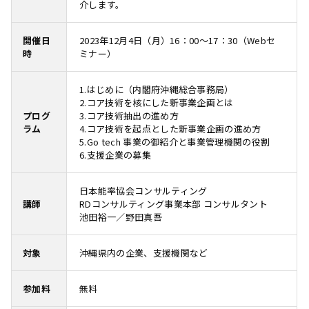
介します。
開催日
2023年12月4日（月）16：00～17：30（Webセ
時
ミナー）
1.はじめに（内閣府沖縄総合事務局）
2.コア技術を核にした新事業企画とは
プログ
3.コア技術抽出の進め方
ラム
4.コア技術を起点とした新事業企画の進め方
5.Go tech 事業の御紹介と事業管理機関の役割
6.支援企業の募集
日本能率協会コンサルティング
講師
RDコンサルティング事業本部 コンサルタント
池田裕一／野田真吾
対象
沖縄県内の企業、支援機関など
参加料
無料