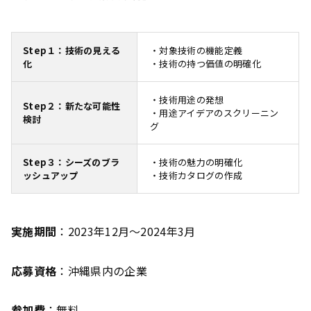
Step１：技術の見える
・対象技術の機能定義
化
・技術の持つ価値の明確化
・技術用途の発想
Step２：新たな可能性
・用途アイデアのスクリーニン
検討
グ
Step３：シーズのブラ
・技術の魅力の明確化
ッシュアップ
・技術カタログの作成
実施期間
：2023年12月〜2024年3月
応募資格
：沖縄県内の企業
参加費
：無料