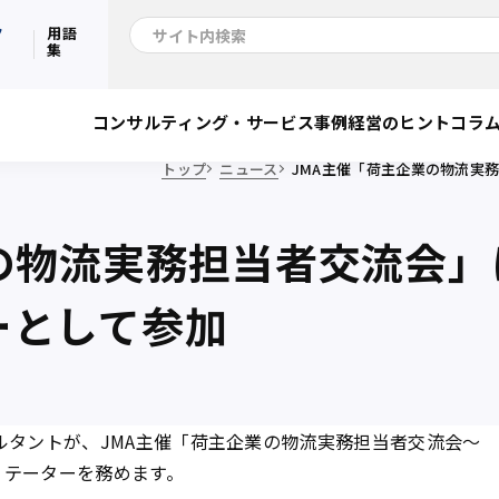
ク
用語
集
コンサルティング・サービス
事例
経営のヒント
コラ
トップ
ニュース
JMA主催「荷主企業の物流実
の物流実務担当者交流会」
ーとして参加
ルタントが、
JMA主催「荷主企業の物流実務担当者交流会～
リテーターを務めます。