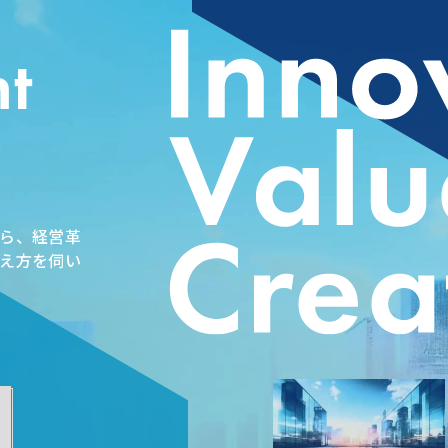
t
ら、経営革
え方を伺い