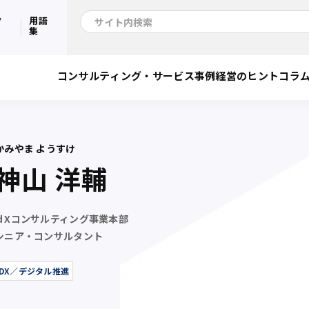
ク
用語
集
コンサルティング・サービス
事例
経営のヒント
コラ
かみやま ようすけ
神山 洋輔
ｄXコンサルティング事業本部
シニア・コンサルタント
DX／デジタル推進