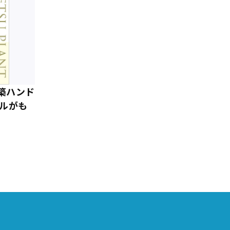
築ハンド
セルがも