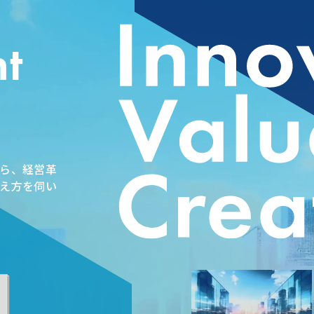
t
ら、経営革
え方を伺い