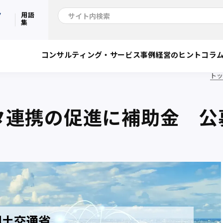
ク
用語
集
コンサルティング・サービス
事例
経営のヒント
コラ
ト
タ連携の促進に補助金 公