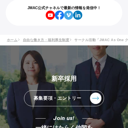
JMAC公式チャネルで最新の情報を発信中！
ホーム
自由な働き方・福利厚生制度
サークル活動「JMAC As One 
新卒採用
募集要項・エントリー
Join us!
一緒にはたらく仲間を